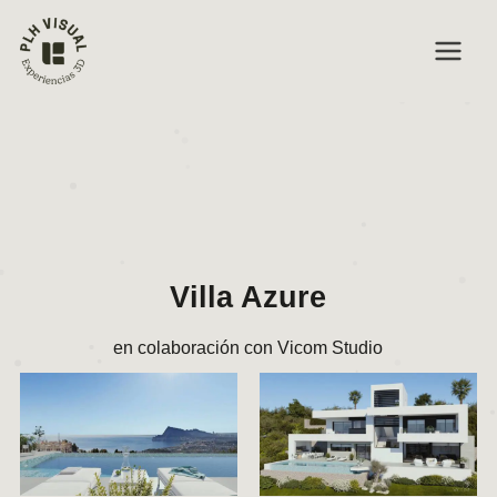
Ir
Navegación
MAIN
al
de
contenido
entradas
MEN
Villa Azure
en colaboración con Vicom Studio